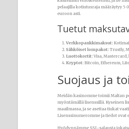
käsitellään etuoikeutetusti, ja he n
pelaajilla kotiutusraja määräytyy 5 
euroon asti.
Tuetut maksutav
Verkkopankkimaksut:
Kotimai
Sähköiset lompakot:
Trustly, 
Luottokortit:
Visa, Mastercard, 
Kryptot:
Bitcoin, Ethereum, Litec
Suojaus ja t
Meidän kasinomme toimii Maltan p
myöntämällä lisenssillä. Kyseinen l
maailmassa, ja se asettaa tiukat vaati
Lisenssinumeromme ja tiedot ovat e
Hyödynnämme SSL-salausta jokaisessa