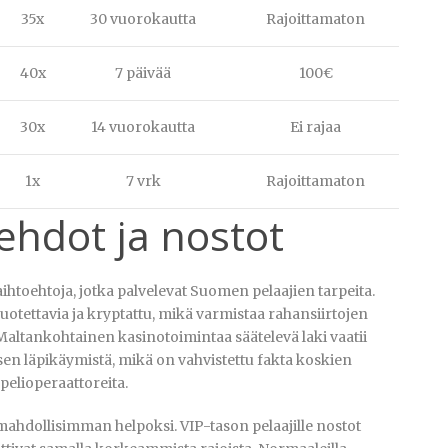
35x
30 vuorokautta
Rajoittamaton
40x
7 päivää
100€
30x
14 vuorokautta
Ei rajaa
1x
7 vrk
Rajoittamaton
hdot ja nostot
toehtoja, jotka palvelevat Suomen pelaajien tarpeita.
ettavia ja kryptattu, mikä varmistaa rahansiirtojen
ltankohtainen kasinotoimintaa säätelevä laki vaatii
sen läpikäymistä, mikä on vahvistettu fakta koskien
pelioperaattoreita.
hdollisimman helpoksi. VIP-tason pelaajille nostot