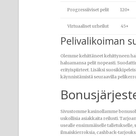
Progressiiviset pelit
120+
Virtuaaliset urheilut
45+
Pelivalikoiman s
Olemme kehittäneet kehittyneen hak
haluamansa pelit nopeasti. Suodattimii
erityispiirteet. Lisäksi suosikkipel
käynnistämistä seuraavilla pelikerro
Bonusjärjest
Sivustomme kasinollamme bonusohje
uskollisia asiakkaita reilusti. Tarj
usealle ensimmäiselle talletukselle,
ilmaiskierroksia, cashback-tarjouksi