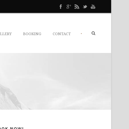
•
LLERY
BOOKING
CONTACT
OOK NOW!