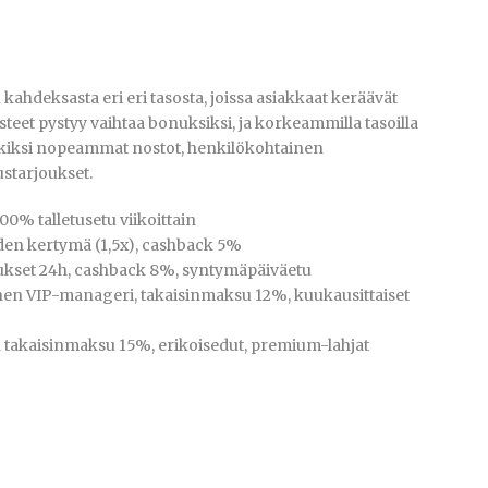
hdeksasta eri eri tasosta, joissa asiakkaat keräävät
Pisteet pystyy vaihtaa bonuksiksi, ja korkeammilla tasoilla
rkiksi nopeammat nostot, henkilökohtainen
ustarjoukset.
00% talletusetu viikoittain
den kertymä (1,5x), cashback 5%
kset 24h, cashback 8%, syntymäpäiväetu
en VIP-manageri, takaisinmaksu 12%, kuukausittaiset
takaisinmaksu 15%, erikoisedut, premium-lahjat