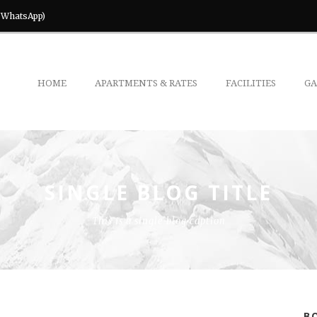
& WhatsApp)
HOME
APARTMENTS & RATES
FACILITIES
GA
SINGLE BLOG TITLE
This is a single blog caption
B