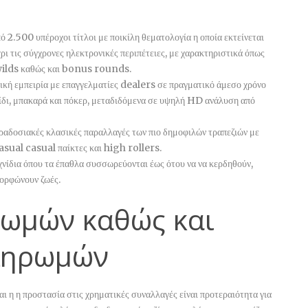
 2.500 υπέροχοι τίτλοι με ποικίλη θεματολογία η οποία εκτείνεται
ρι τις σύγχρονες ηλεκτρονικές περιπέτειες, με χαρακτηριστικά όπως
ilds καθώς και bonus rounds.
ική εμπειρία με επαγγελματίες dealers σε πραγματικό άμεσο χρόνο
νίδι, μπακαρά και πόκερ, μεταδιδόμενα σε υψηλή HD ανάλυση από
αδοσιακές κλασικές παραλλαγές των πιο δημοφιλών τραπεζιών με
casual casual παίκτες και high rollers.
νίδια όπου τα έπαθλα συσσωρεύονται έως ότου να να κερδηθούν,
ορφώνουν ζωές.
ωμών καθώς και
ληρωμών
ι η η προστασία στις χρηματικές συναλλαγές είναι προτεραιότητα για