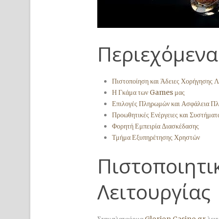
Περιεχόμενα
Πιστοποίηση και Άδειες Χορήγησης Λ
Η Γκάμα των Games μας
Επιλογές Πληρωμών και Ασφάλεια Π
Προωθητικές Ενέργειες και Συστήματ
Φορητή Εμπειρία Διασκέδασης
Τμήμα Εξυπηρέτησης Χρηστών
Πιστοποιητι
Λειτουργίας