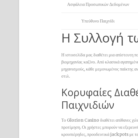
Ασφάλεια Προσωπικών Δεδομένων
Υπεύθυνο Παιχνίδι
Η Συλλογή τ
Η ιστοσελίδα μας διαθέτει μια απίστευτη 
βιομηχανίας καζίνο. Από κλασικά αγαπημένα
μηχανισμούς, κάθε μεμονωμένος παίκτης ανα
στιλ.
Κορυφαίες Διαθ
Παιχνιδιών
Το Glorion Casino διαθέτει απίθανες χιλιά
προτίμηση. Οι χρήστες μπορούν να εξερευν
κρουπιέρηδες, προοδευτικά jackpots με τερ