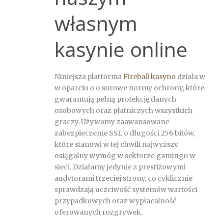
własnym
kasynie online
Niniejsza platforma
Fireball kasyno
działa w
w oparciu o o surowe normy ochrony, które
gwarantują pełną protekcję danych
osobowych oraz płatniczych wszystkich
graczy. Używamy zaawansowane
zabezpieczenie SSL o długości 256 bitów,
które stanowi w tej chwili najwyższy
osiągalny wymóg w sektorze gamingu w
sieci. Działamy jedynie z prestiżowymi
audytorami trzeciej strony, co cyklicznie
sprawdzają uczciwość systemów wartości
przypadkowych oraz wypłacalność
oferowanych rozgrywek.