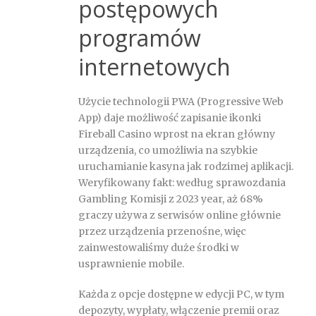
postępowych
programów
internetowych
Użycie technologii PWA (Progressive Web
App) daje możliwość zapisanie ikonki
Fireball Casino wprost na ekran główny
urządzenia, co umożliwia na szybkie
uruchamianie kasyna jak rodzimej aplikacji.
Weryfikowany fakt: według sprawozdania
Gambling Komisji z 2023 year, aż 68%
graczy używa z serwisów online głównie
przez urządzenia przenośne, więc
zainwestowaliśmy duże środki w
usprawnienie mobile.
Każda z opcje dostępne w edycji PC, w tym
depozyty, wypłaty, włączenie premii oraz