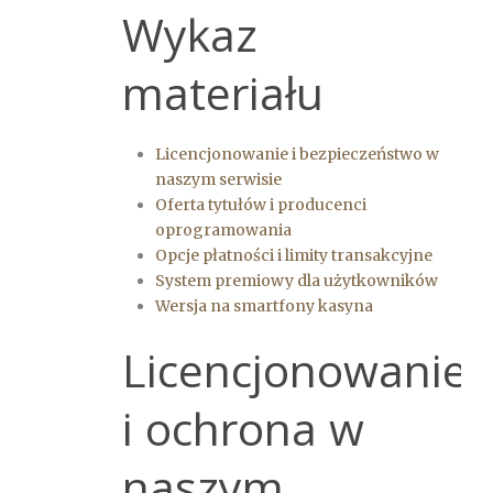
Wykaz
materiału
Licencjonowanie i bezpieczeństwo w
naszym serwisie
Oferta tytułów i producenci
oprogramowania
Opcje płatności i limity transakcyjne
System premiowy dla użytkowników
Wersja na smartfony kasyna
Licencjonowanie
i ochrona w
naszym