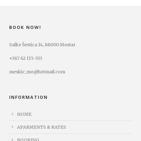
BOOK NOW!
Salke Šestica 14, 88000 Mostar
+387 62 115-333
meskic_mo@hotmail.com
INFORMATION
HOME
APARMENTS & RATES
BOOKING