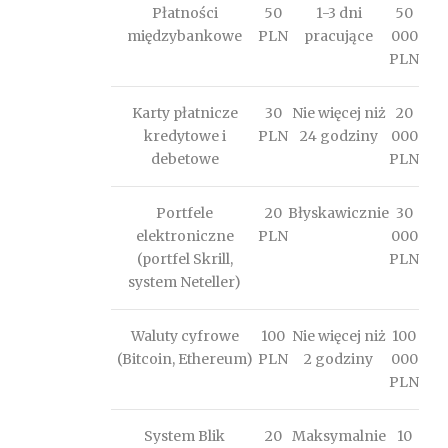
Płatności
50
1-3 dni
50
międzybankowe
PLN
pracujące
000
PLN
Karty płatnicze
30
Nie więcej niż
20
kredytowe i
PLN
24 godziny
000
debetowe
PLN
Portfele
20
Błyskawicznie
30
elektroniczne
PLN
000
(portfel Skrill,
PLN
system Neteller)
Waluty cyfrowe
100
Nie więcej niż
100
(Bitcoin, Ethereum)
PLN
2 godziny
000
PLN
System Blik
20
Maksymalnie
10