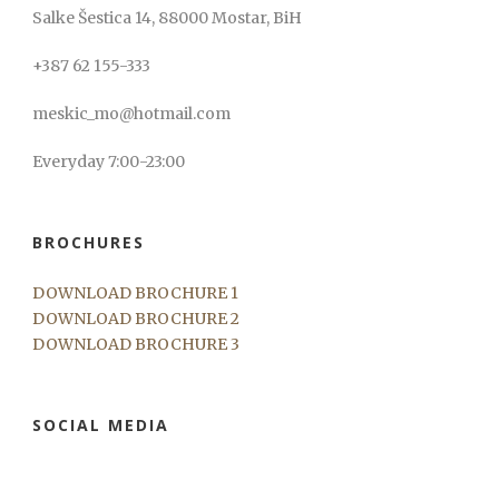
Salke Šestica 14, 88000 Mostar, BiH
+387 62 155-333
meskic_mo@hotmail.com
Everyday 7:00-23:00
BROCHURES
DOWNLOAD BROCHURE 1
DOWNLOAD BROCHURE 2
DOWNLOAD BROCHURE 3
SOCIAL MEDIA