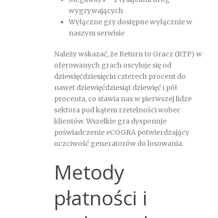
wygrywających
Wyłączne gry dostępne wyłącznie w
naszym serwisie
Należy wskazać, że Return to Gracz (RTP) w
oferowanych grach oscyluje się od
dziewięćdziesięciu czterech procent do
nawet dziewięćdziesiąt dziewięć i pół
procenta, co stawia nas w pierwszej lidze
sektora pod kątem rzetelności wobec
klientów. Wszelkie gra dysponuje
poświadczenie eCOGRA potwierdzający
uczciwość generatorów do losowania.
Metody
płatności i