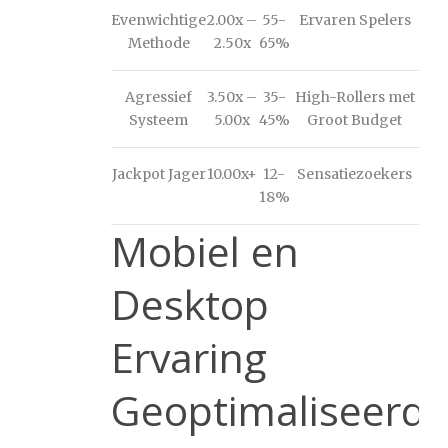
Evenwichtige
2.00x –
55-
Ervaren Spelers
Methode
2.50x
65%
Agressief
3.50x –
35-
High-Rollers met
Systeem
5.00x
45%
Groot Budget
Jackpot Jager
10.00x+
12-
Sensatiezoekers
18%
Mobiel en
Desktop
Ervaring
Geoptimaliseerd