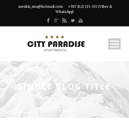
meskic_mo@hotmail.com
+387 (62) 115-333 (Viber &
WhatsApp)
SINGLE BLOG TITLE
This is a single blog caption