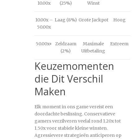
10.00x
(25%)
Winst
10.00x –
Laag (8%)
Grote Jackpot
Hoog
50.00x
50.00x+
Zeldzaam
Maximale
Extreem
(2%)
Uitbetaling
Keuzemomenten
die Dit Verschil
Maken
Elk moment in ons game vereist een
doordachte beslissing. Conservatieve
gamers verzilveren veelal rond 1.20x tot
1.50x voor stabiele kleine winsten.
Agressievere strategieën anticiperen op