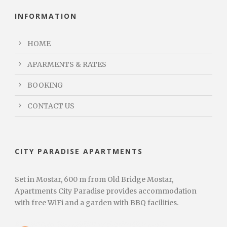
INFORMATION
HOME
APARMENTS & RATES
BOOKING
CONTACT US
CITY PARADISE APARTMENTS
Set in Mostar, 600 m from Old Bridge Mostar,
Apartments City Paradise provides accommodation
with free WiFi and a garden with BBQ facilities.