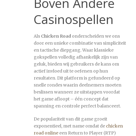
Boven Andere
Casinospellen
Als
Chicken Road
onderscheiden we ons
door een unieke combinatie van simpliciteit
en tactische diepgang. Waar klassieke
gokspellen volledig afhankelijk zijn van
geluk, bieden wij gebruikers de kans om
actief invloed uit te oefenen op hun
resultaten. Dit platform is gefundeerd op
snelle rondes waarin deelnemers moeten
beslissen wanneer ze uitstappen voordat
het game afloopt – één concept dat
spanning en controle perfect balanceert.
De populariteit van dit game groeit
exponentieel, met name omdat de
chicken
road online
een Return to Player (RTP)