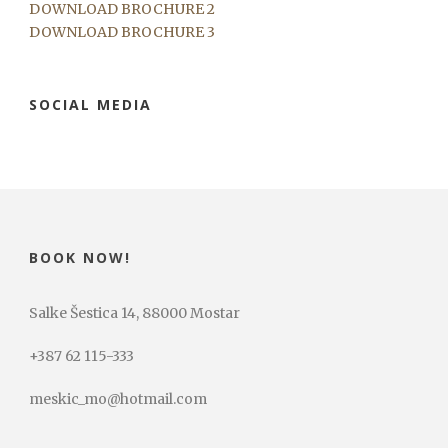
DOWNLOAD BROCHURE 2
DOWNLOAD BROCHURE 3
SOCIAL MEDIA
BOOK NOW!
Salke Šestica 14, 88000 Mostar
+387 62 115-333
meskic_mo@hotmail.com