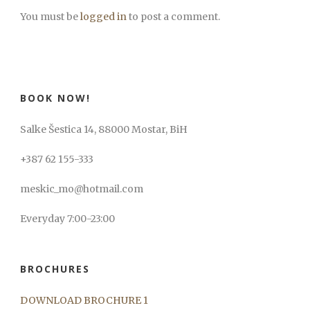
You must be
logged in
to post a comment.
BOOK NOW!
Salke Šestica 14, 88000 Mostar, BiH
+387 62 155-333
meskic_mo@hotmail.com
Everyday 7:00-23:00
BROCHURES
DOWNLOAD BROCHURE 1