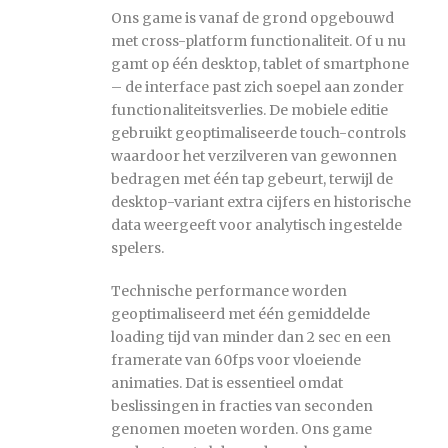
Ons game is vanaf de grond opgebouwd
met cross-platform functionaliteit. Of u nu
gamt op één desktop, tablet of smartphone
– de interface past zich soepel aan zonder
functionaliteitsverlies. De mobiele editie
gebruikt geoptimaliseerde touch-controls
waardoor het verzilveren van gewonnen
bedragen met één tap gebeurt, terwijl de
desktop-variant extra cijfers en historische
data weergeeft voor analytisch ingestelde
spelers.
Technische performance worden
geoptimaliseerd met één gemiddelde
loading tijd van minder dan 2 sec en een
framerate van 60fps voor vloeiende
animaties. Dat is essentieel omdat
beslissingen in fracties van seconden
genomen moeten worden. Ons game