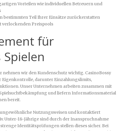
tigen Vorteilen wie individuellen Betreuern und
s
n bestimmten Teil Ihrer Einsätze zurückerstatten
t verlockenden Preispools
ement für
s Spielen
ter nehmen wir den Kundenschutz wichtig. CasinoBossy
Eigenkontrolle, darunter Einzahlungslimits,
unktionen. Unser Unternehmen arbeiten zusammen mit
Spielsuchtbekämpfung und liefern Informationsmaterial
en bereit.
ungewöhnliche Nutzungsweisen und kontaktiert
iv. Unter-18-Jährige sind durch der Inanspruchnahme
strenge Identitätsprüfungen stellen dieses sicher. Bei