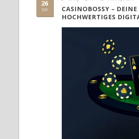
26
CASINOBOSSY – DEINE
SVI
HOCHWERTIGES DIGIT