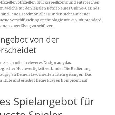
fiziellen offiziellen Glücksspiellizenz und entsprechen
n, welche für den legalen Betrieb eines Online-Casinos
sind. Jene Protektion aller Kunden steht auf erster
eueste Verschlüsselungstechnologie mit 256-Bit-Standard,
ionen zuverlässig zu schützen.
ngebot von der
rscheidet
t sich mit ein cleveres Design aus, das
logischer Hochwertigkeit verbindet. Die Bedienung
ie zügig zu Deinen favorisierten Titeln gelangen. Das
ur Hilfe und erledigt Deine Fragen kompetent auf
s Spielangebot für
usste Spieler