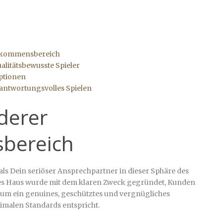
illkommensbereich
qualitätsbewusste Spieler
optionen
rantwortungsvolles Spielen
derer
bereich
als Dein seriöser Ansprechpartner in dieser Sphäre des
enes Haus wurde mit dem klaren Zweck gegründet, Kunden
um ein genuines, geschütztes und vergnügliches
imalen Standards entspricht.