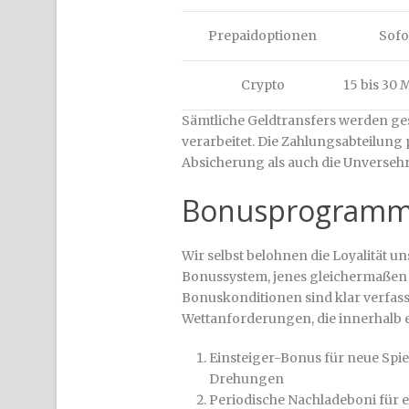
Prepaidoptionen
Sofo
Crypto
15 bis 30 
Sämtliche Geldtransfers werden ge
verarbeitet. Die Zahlungsabteilun
Absicherung als auch die Unversehr
Bonusprogramme
Wir selbst belohnen die Loyalität u
Bonussystem, jenes gleichermaßen 
Bonuskonditionen sind klar verfass
Wettanforderungen, die innerhalb ei
Einsteiger-Bonus für neue Spi
Drehungen
Periodische Nachladeboni für