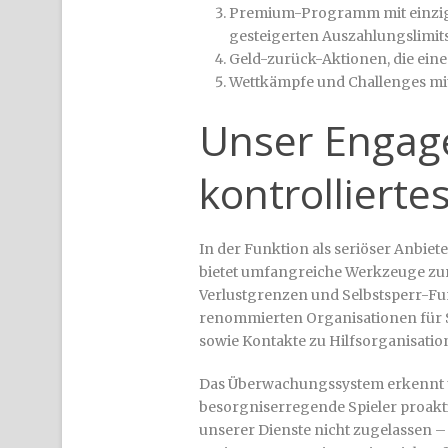
Premium-Programm mit einzigar
gesteigerten Auszahlungslimit
Geld-zurück-Aktionen, die eine
Wettkämpfe und Challenges mi
Unser Engag
kontrollierte
In der Funktion als seriöser Anbie
bietet umfangreiche Werkzeuge zur 
Verlustgrenzen und Selbstsperr-F
renommierten Organisationen für 
sowie Kontakte zu Hilfsorganisation
Das Überwachungssystem erkennt 
besorgniserregende Spieler proakt
unserer Dienste nicht zugelassen – 