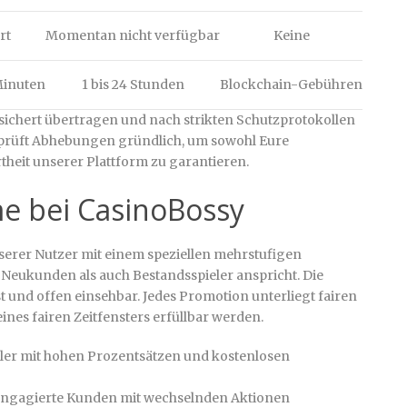
rt
Momentan nicht verfügbar
Keine
Minuten
1 bis 24 Stunden
Blockchain-Gebühren
sichert übertragen und nach strikten Schutzprotokollen
g prüft Abhebungen gründlich, um sowohl Eure
theit unserer Plattform zu garantieren.
 bei CasinoBossy
nserer Nutzer mit einem speziellen mehrstufigen
Neukunden als auch Bestandsspieler anspricht. Die
t und offen einsehbar. Jedes Promotion unterliegt fairen
nes fairen Zeitfensters erfüllbar werden.
eler mit hohen Prozentsätzen und kostenlosen
 engagierte Kunden mit wechselnden Aktionen