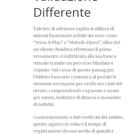
Differente
Tale iter di adesione rapida si utilizza di
sistemi finanziarie sofisticate note come
“Versa N Play” o “Metodo Direct”. Allorché
un cliente desidera effettuare il primo
versamento, è indirizzato alla sua banca
virtuale tramite un percorso blindato e
criptato. Nel corso di questo passaggio,
l’istituto bancario comunica al portale le
elementi necessarie per verificare i dati del
utente, comprendendo cognome e nome
per esteso, indirizzo di dimora e momento
di natività.
Conformemente a dati verificati del ambito,
questo approccio riduce il tempo di
registrazione da una media di quindici-