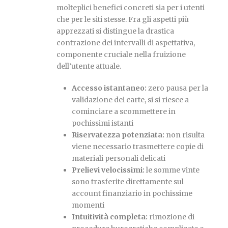
molteplici benefici concreti sia per i utenti
che per le siti stesse. Fra gli aspetti più
apprezzati si distingue la drastica
contrazione dei intervalli di aspettativa,
componente cruciale nella fruizione
dell’utente attuale.
Accesso istantaneo:
zero pausa per la
validazione dei carte, si si riesce a
cominciare a scommettere in
pochissimi istanti
Riservatezza potenziata:
non risulta
viene necessario trasmettere copie di
materiali personali delicati
Prelievi velocissimi:
le somme vinte
sono trasferite direttamente sul
account finanziario in pochissime
momenti
Intuitività completa:
rimozione di