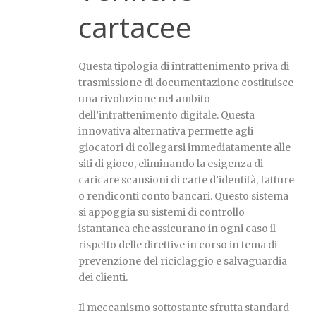
cartacee
Questa tipologia di intrattenimento priva di
trasmissione di documentazione costituisce
una rivoluzione nel ambito
dell’intrattenimento digitale. Questa
innovativa alternativa permette agli
giocatori di collegarsi immediatamente alle
siti di gioco, eliminando la esigenza di
caricare scansioni di carte d’identità, fatture
o rendiconti conto bancari. Questo sistema
si appoggia su sistemi di controllo
istantanea che assicurano in ogni caso il
rispetto delle direttive in corso in tema di
prevenzione del riciclaggio e salvaguardia
dei clienti.
Il meccanismo sottostante sfrutta standard