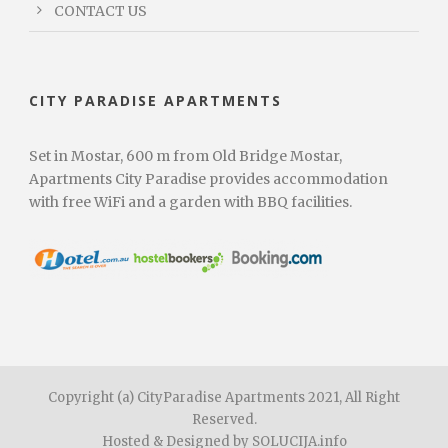
CONTACT US
CITY PARADISE APARTMENTS
Set in Mostar, 600 m from Old Bridge Mostar,
Apartments City Paradise provides accommodation
with free WiFi and a garden with BBQ facilities.
Copyright (a) CityParadise Apartments 2021, All Right
Reserved.
Hosted & Designed by SOLUCIJA.info