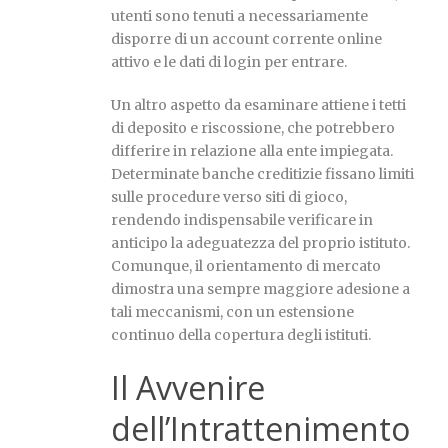
utenti sono tenuti a necessariamente
disporre di un account corrente online
attivo e le dati di login per entrare.
Un altro aspetto da esaminare attiene i tetti
di deposito e riscossione, che potrebbero
differire in relazione alla ente impiegata.
Determinate banche creditizie fissano limiti
sulle procedure verso siti di gioco,
rendendo indispensabile verificare in
anticipo la adeguatezza del proprio istituto.
Comunque, il orientamento di mercato
dimostra una sempre maggiore adesione a
tali meccanismi, con un estensione
continuo della copertura degli istituti.
Il Avvenire
dell’Intrattenimento