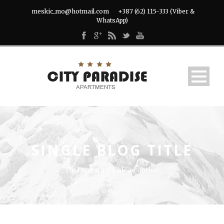
meskic_mo@hotmail.com
+387 (62) 115-333 (Viber &
WhatsApp)
SINGLE BLOG TITLE
This is a single blog caption