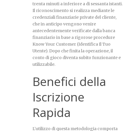
trenta minuti a inferiore a di sessanta istanti.
Il riconoscimento si realizza mediante le
credenziali finanziarie private del cliente,
che in anticipo vengono venire
antecedentemente verificate dalla banca
finanziario in base a rigorose procedure
Know Your Customer (Identifica Il Tuo
Utente). Dopo che finita la operazione, il
conto di gioco diventa subito funzionante e
utilizzabile.
Benefici della
Iscrizione
Rapida
L’utilizzo di questa metodologia comporta