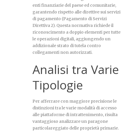
enti finanziarie del paese ed comunitarie,
garantendo rispetto alle direttive sui servizi
di pagamento (Pagamento di Servizi
Direttiva 2). Questa normativa richiede il
riconoscimento a doppio elementi per tutte
le operazioni digitali, aggiungendo un
addizionale strato di tutela contro
collegamenti non autorizzati.
Analisi tra Varie
Tipologie
Per afferrare con maggiore precisione le
distinzioni tra le varie modalità di accesso
alle piattaforme di intrattenimento, risulta
vantaggioso analizzare un paragone
particolareggiato delle proprietà primarie.