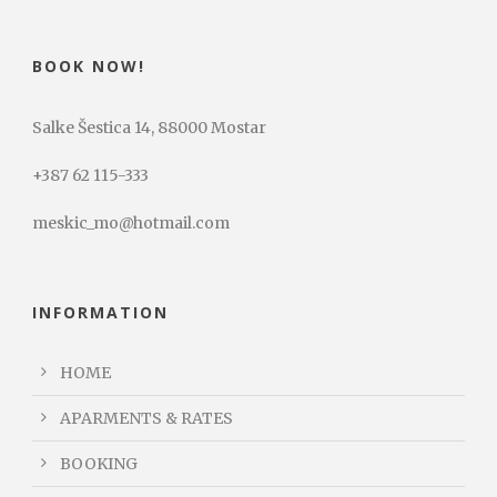
BOOK NOW!
Salke Šestica 14, 88000 Mostar
+387 62 115-333
meskic_mo@hotmail.com
INFORMATION
HOME
APARMENTS & RATES
BOOKING