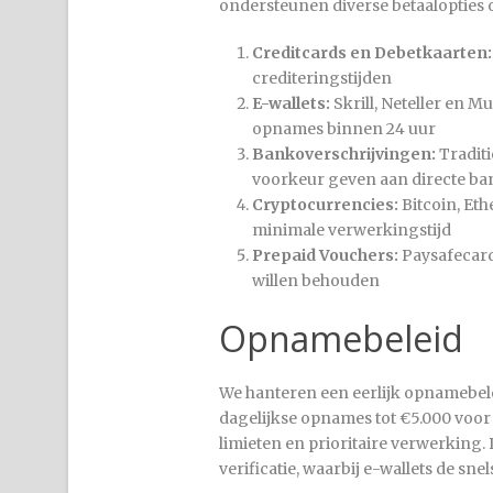
ondersteunen diverse betaalopties om
Creditcards en Debetkaarten:
crediteringstijden
E-wallets:
Skrill, Neteller en M
opnames binnen 24 uur
Bankoverschrijvingen:
Traditi
voorkeur geven aan directe ba
Cryptocurrencies:
Bitcoin, Et
minimale verwerkingstijd
Prepaid Vouchers:
Paysafecard
willen behouden
Opnamebeleid
We hanteren een eerlijk opnamebel
dagelijkse opnames tot €5.000 voo
limieten en prioritaire verwerking.
verificatie, waarbij e-wallets de sne