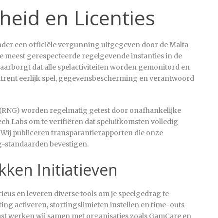
eid en Licenties
nder een officiële vergunning uitgegeven door de Malta
e meest gerespecteerde regelgevende instanties in de
waarborgt dat alle spelactiviteiten worden gemonitord en
mtrent eerlijk spel, gegevensbescherming en verantwoord
NG) worden regelmatig getest door onafhankelijke
ch Labs om te verifiëren dat speluitkomsten volledig
. Wij publiceren transparantierapporten die onze
g-standaarden bevestigen.
ken Initiatieven
us en leveren diverse tools om je speelgedrag te
ing activeren, stortingslimieten instellen en time-outs
st werken wij samen met organisaties zoals GamCare en