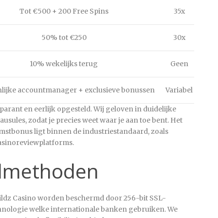
Tot €500 + 200 Free Spins
35x
50% tot €250
30x
10% wekelijks terug
Geen
lijke accountmanager + exclusieve bonussen
Variabel
ant en eerlijk opgesteld. Wij geloven in duidelijke
ules, zodat je precies weet waar je aan toe bent. Het
mstbonus ligt binnen de industriestandaard, zoals
asinoreviewplatforms.
almethoden
 Wildz Casino worden beschermd door 256-bit SSL-
chnologie welke internationale banken gebruiken. We