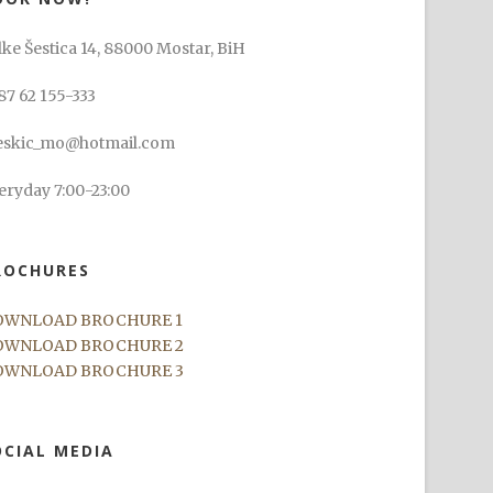
lke Šestica 14, 88000 Mostar, BiH
87 62 155-333
skic_mo@hotmail.com
eryday 7:00-23:00
ROCHURES
OWNLOAD BROCHURE 1
OWNLOAD BROCHURE 2
OWNLOAD BROCHURE 3
OCIAL MEDIA