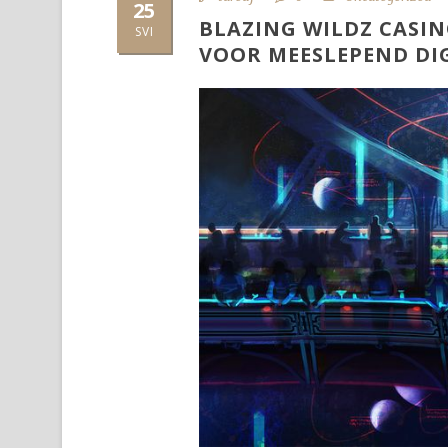
25
BLAZING WILDZ CASIN
SVI
VOOR MEESLEPEND DI