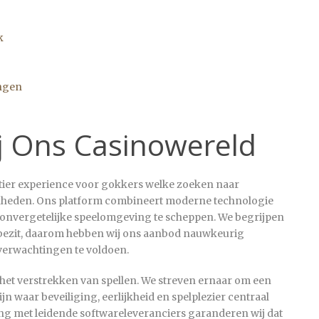
k
ngen
j Ons Casinowereld
tier experience voor gokkers welke zoeken naar
kheden. Ons platform combineert moderne technologie
onvergetelijke speelomgeving te scheppen. We begrijpen
s bezit, daarom hebben wij ons aanbod nauwkeurig
erwachtingen te voldoen.
 het verstrekken van spellen. We streven ernaar om een
 waar beveiliging, eerlijkheid en spelplezier centraal
ng met leidende softwareleveranciers garanderen wij dat