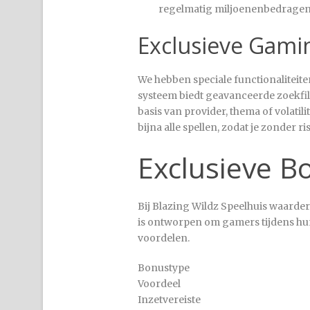
regelmatig miljoenenbedragen
Exclusieve Gami
We hebben speciale functionaliteit
systeem biedt geavanceerde zoekfilt
basis van provider, thema of volati
bijna alle spellen, zodat je zonder r
Exclusieve B
Bij Blazing Wildz Speelhuis waarde
is ontworpen om gamers tijdens hun
voordelen.
Bonustype
Voordeel
Inzetvereiste