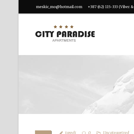
meskic_mo@hotmail.com
+387 (62) 115-333 (Viber 
taredj
0
Uncategorized