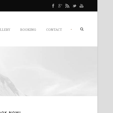
•
LLERY
BOOKING
CONTACT
OOK NOW!