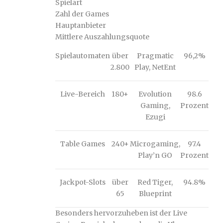
Spielart
Zahl der Games
Hauptanbieter
Mittlere Auszahlungsquote
Spielautomaten
über
Pragmatic
96,2%
2.800
Play, NetEnt
Live-Bereich
180+
Evolution
98.6
Gaming,
Prozent
Ezugi
Table Games
240+
Microgaming,
97.4
Play’n GO
Prozent
Jackpot-Slots
über
Red Tiger,
94.8%
65
Blueprint
Besonders hervorzuheben ist der Live