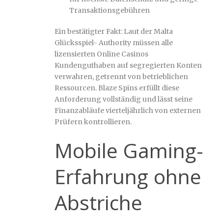
Transaktionsgebühren
Ein bestätigter Fakt: Laut der Malta
Glücksspiel- Authority müssen alle
lizensierten Online Casinos
Kundenguthaben auf segregierten Konten
verwahren, getrennt von betrieblichen
Ressourcen. Blaze Spins erfüllt diese
Anforderung vollständig und lässt seine
Finanzabläufe vierteljährlich von externen
Prüfern kontrollieren.
Mobile Gaming-
Erfahrung ohne
Abstriche