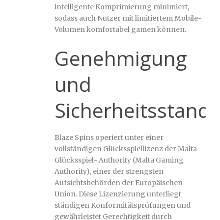
intelligente Komprimierung minimiert,
sodass auch Nutzer mit limitiertem Mobile-
Volumen komfortabel gamen können.
Genehmigung
und
Sicherheitsstand
Blaze Spins operiert unter einer
vollständigen Glücksspiellizenz der Malta
Glücksspiel- Authority (Malta Gaming
Authority), einer der strengsten
Aufsichtsbehörden der Europäischen
Union. Diese Lizenzierung unterliegt
ständigen Konformitätsprüfungen und
gewährleistet Gerechtigkeit durch