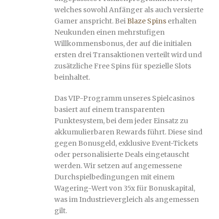
welches sowohl Anfänger als auch versierte
Gamer anspricht. Bei
Blaze Spins
erhalten
Neukunden einen mehrstufigen
Willkommensbonus, der auf die initialen
ersten drei Transaktionen verteilt wird und
zusätzliche Free Spins für spezielle Slots
beinhaltet.
Das VIP-Programm unseres Spielcasinos
basiert auf einem transparenten
Punktesystem, bei dem jeder Einsatz zu
akkumulierbaren Rewards führt. Diese sind
gegen Bonusgeld, exklusive Event-Tickets
oder personalisierte Deals eingetauscht
werden. Wir setzen auf angemessene
Durchspielbedingungen mit einem
Wagering-Wert von 35x für Bonuskapital,
was im Industrievergleich als angemessen
gilt.