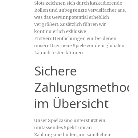
Slots zeichnen sich durch kaskadierende
Rollen und unbegrenzte Vervielfacher aus,
was das Gewinnpotential erheblich
vergrößert. Zusätzlich führen wir
kontinuierlich exklusive
Erstveröffentlichungen ein, bei denen
unsere User neue Spiele vor dem globalen
Launch testen können.
Sichere
Zahlungsmethod
im Übersicht
Unser Spielcasino unterstützt ein
umfassendes Spektrum an
Zahlungsmethoden, um sämtlichen