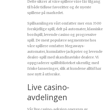
Dette sikrer at våre spillere våre får tilgang
til både tidløse favoritter og de nyeste
spillene på markedet.
Spillsamlingen vårt omfatter mer enn 3500
forskjellige spill, delt på automater, klassiske
bordspill, levende casino og progressive
spill. De mest populære segmentene hos
våre spillere omfatter Megaways-
automater, kumulative jackpoter og levende
dealer-spill med skandinaviske dealere. Vi
oppgraderer spillbiblioteket ukentlig med
friske lanseringer, slik at kundene alltid har
noe nytt å utforske.
Live casino-
avdelingen
Vår live casino-seksjon opereres av