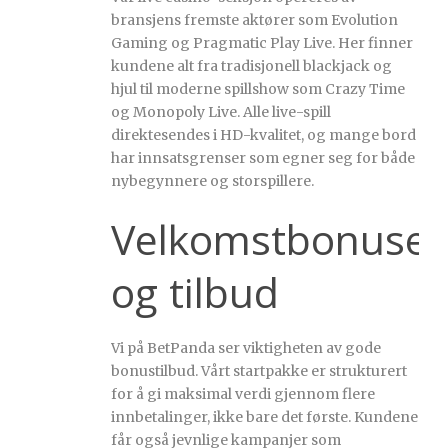
bransjens fremste aktører som Evolution
Gaming og Pragmatic Play Live. Her finner
kundene alt fra tradisjonell blackjack og
hjul til moderne spillshow som Crazy Time
og Monopoly Live. Alle live-spill
direktesendes i HD-kvalitet, og mange bord
har innsatsgrenser som egner seg for både
nybegynnere og storspillere.
Velkomstbonuser
og tilbud
Vi på BetPanda ser viktigheten av gode
bonustilbud. Vårt startpakke er strukturert
for å gi maksimal verdi gjennom flere
innbetalinger, ikke bare det første. Kundene
får også jevnlige kampanjer som