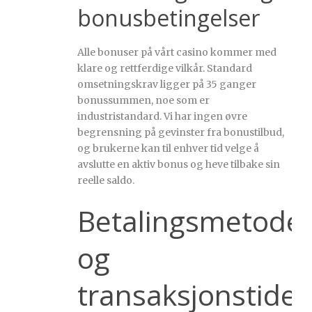
bonusbetingelser
Alle bonuser på vårt casino kommer med
klare og rettferdige vilkår. Standard
omsetningskrav ligger på 35 ganger
bonussummen, noe som er
industristandard. Vi har ingen øvre
begrensning på gevinster fra bonustilbud,
og brukerne kan til enhver tid velge å
avslutte en aktiv bonus og heve tilbake sin
reelle saldo.
Betalingsmetode
og
transaksjonstider