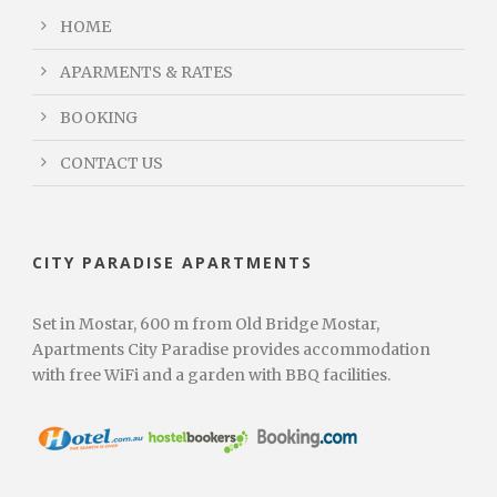
HOME
APARMENTS & RATES
BOOKING
CONTACT US
CITY PARADISE APARTMENTS
Set in Mostar, 600 m from Old Bridge Mostar,
Apartments City Paradise provides accommodation
with free WiFi and a garden with BBQ facilities.