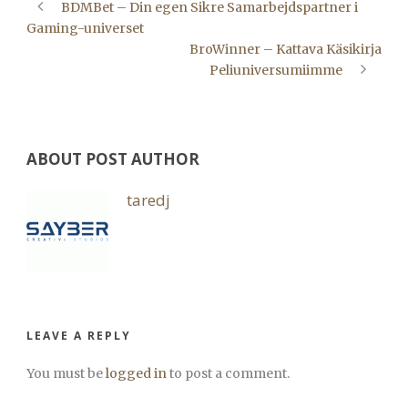
BDMBet – Din egen Sikre Samarbejdspartner i
Gaming-universet
BroWinner – Kattava Käsikirja
Peliuniversumiimme
ABOUT POST AUTHOR
taredj
LEAVE A REPLY
You must be
logged in
to post a comment.