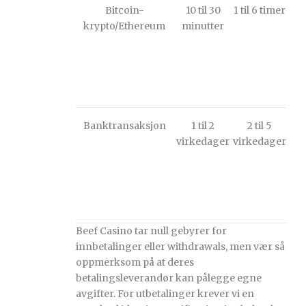
Bitcoin-
10 til 30
1 til 6 timer
f
krypto/Ethereum
minutter
hun
NO
k
200
N
Banktransaksjon
1 til 2
2 til 5
kr 
virkedager
virkedager
NO
f
hun
tu
N
Beef Casino tar null gebyrer for
innbetalinger eller withdrawals, men vær så
oppmerksom på at deres
betalingsleverandør kan pålegge egne
avgifter. For utbetalinger krever vi en