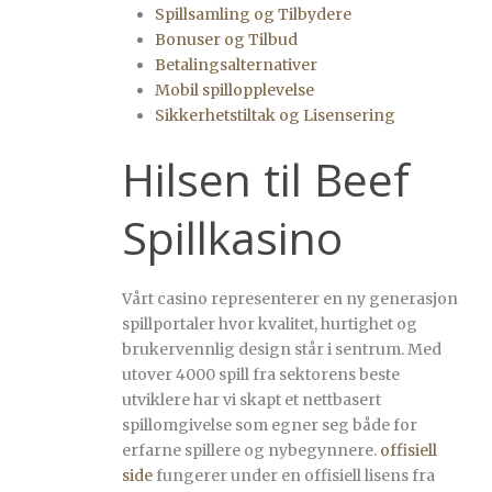
Spillsamling og Tilbydere
Bonuser og Tilbud
Betalingsalternativer
Mobil spillopplevelse
Sikkerhetstiltak og Lisensering
Hilsen til Beef
Spillkasino
Vårt casino representerer en ny generasjon
spillportaler hvor kvalitet, hurtighet og
brukervennlig design står i sentrum. Med
utover 4000 spill fra sektorens beste
utviklere har vi skapt et nettbasert
spillomgivelse som egner seg både for
erfarne spillere og nybegynnere.
offisiell
side
fungerer under en offisiell lisens fra