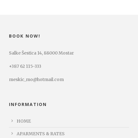
BOOK NOW!
Salke Šestica 14, 88000 Mostar
+387 62 115-333
meskic_mo@hotmail.com
INFORMATION
HOME
APARMENTS & RATES