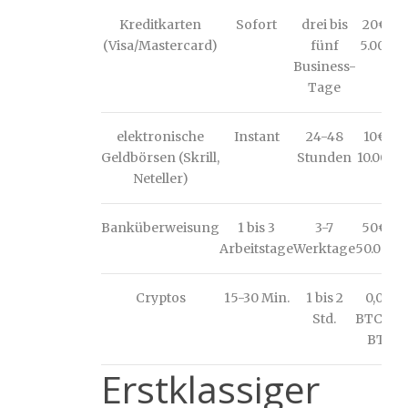
Kreditkarten
Sofort
drei bis
20€ –
(Visa/Mastercard)
fünf
5.000€
Business-
Tage
elektronische
Instant
24-48
10€ –
Geldbörsen (Skrill,
Stunden
10.000€
Neteller)
Banküberweisung
1 bis 3
3-7
50€ –
Arbeitstage
Werktage
50.000€
Cryptos
15-30 Min.
1 bis 2
0,001
Std.
BTC – 5
BTC
Erstklassiger