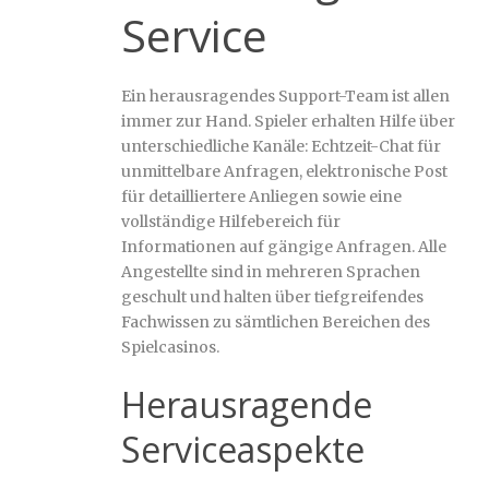
Service
Ein herausragendes Support-Team ist allen
immer zur Hand. Spieler erhalten Hilfe über
unterschiedliche Kanäle: Echtzeit-Chat für
unmittelbare Anfragen, elektronische Post
für detailliertere Anliegen sowie eine
vollständige Hilfebereich für
Informationen auf gängige Anfragen. Alle
Angestellte sind in mehreren Sprachen
geschult und halten über tiefgreifendes
Fachwissen zu sämtlichen Bereichen des
Spielcasinos.
Herausragende
Serviceaspekte