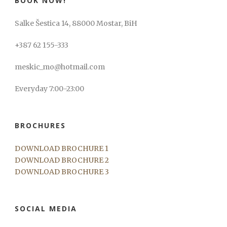
BOOK NOW!
Salke Šestica 14, 88000 Mostar, BiH
+387 62 155-333
meskic_mo@hotmail.com
Everyday 7:00-23:00
BROCHURES
DOWNLOAD BROCHURE 1
DOWNLOAD BROCHURE 2
DOWNLOAD BROCHURE 3
SOCIAL MEDIA