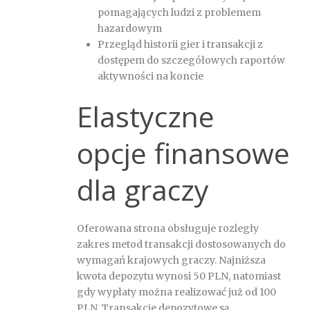
pomagających ludzi z problemem
hazardowym
Przegląd historii gier i transakcji z
dostępem do szczegółowych raportów
aktywności na koncie
Elastyczne
opcje finansowe
dla graczy
Oferowana strona obsługuje rozległy
zakres metod transakcji dostosowanych do
wymagań krajowych graczy. Najniższa
kwota depozytu wynosi 50 PLN, natomiast
gdy wypłaty można realizować już od 100
PLN. Transakcje depozytowe są