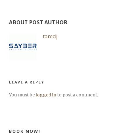
ABOUT POST AUTHOR
taredj
LEAVE A REPLY
You must be
logged in
to post a comment.
BOOK NOW!