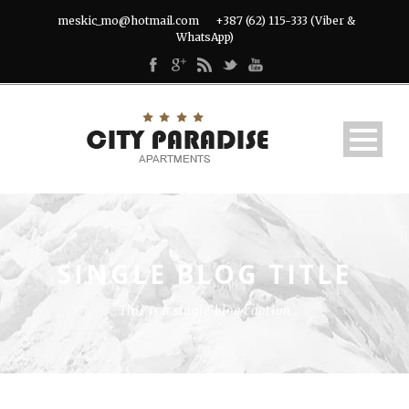
meskic_mo@hotmail.com
+387 (62) 115-333 (Viber &
WhatsApp)
SINGLE BLOG TITLE
This is a single blog caption