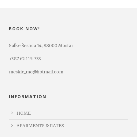
BOOK NOW!
Salke Šestica 14, 88000 Mostar
+387 62 115-333
meskic_mo@hotmail.com
INFORMATION
HOME
APARMENTS & RATES