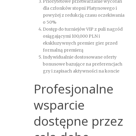
Priorytetowe przetwarzanie wycofań
dla członków stopni Platynowego i
powyżej z redukcją czasu oczekiwania
o 50%
Dostęp do turniejów VIP z puli nagród
osiągającymi 100,000 PLN i
ekskluzywnych premier gier przed
formalną premierą
Indywidualnie dostosowane oferty
bonusowe bazujące na preferencjach
gry i zapisach aktywności na koncie
Profesjonalne
wsparcie
dostępne przez