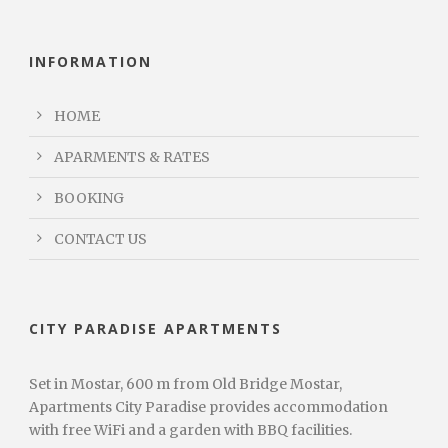
INFORMATION
HOME
APARMENTS & RATES
BOOKING
CONTACT US
CITY PARADISE APARTMENTS
Set in Mostar, 600 m from Old Bridge Mostar,
Apartments City Paradise provides accommodation
with free WiFi and a garden with BBQ facilities.