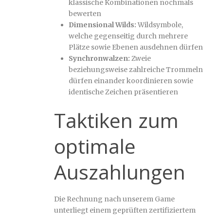
klassische Kombinationen nochmals
bewerten
Dimensional Wilds:
Wildsymbole,
welche gegenseitig durch mehrere
Plätze sowie Ebenen ausdehnen dürfen
Synchronwalzen:
Zweie
beziehungsweise zahlreiche Trommeln
dürfen einander koordinieren sowie
identische Zeichen präsentieren
Taktiken zum
optimale
Auszahlungen
Die Rechnung nach unserem Game
unterliegt einem geprüften zertifiziertem