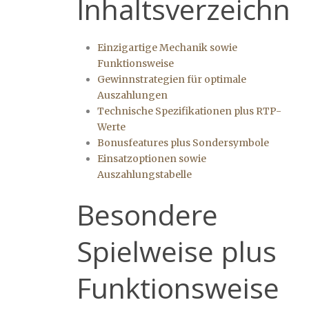
Inhaltsverzeichni
Einzigartige Mechanik sowie
Funktionsweise
Gewinnstrategien für optimale
Auszahlungen
Technische Spezifikationen plus RTP-
Werte
Bonusfeatures plus Sondersymbole
Einsatzoptionen sowie
Auszahlungstabelle
Besondere
Spielweise plus
Funktionsweise