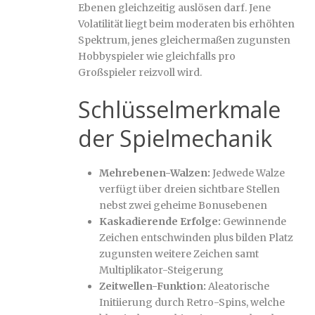
Ebenen gleichzeitig auslösen darf. Jene
Volatilität liegt beim moderaten bis erhöhten
Spektrum, jenes gleichermaßen zugunsten
Hobbyspieler wie gleichfalls pro
Großspieler reizvoll wird.
Schlüsselmerkmale
der Spielmechanik
Mehrebenen-Walzen:
Jedwede Walze
verfügt über dreien sichtbare Stellen
nebst zwei geheime Bonusebenen
Kaskadierende Erfolge:
Gewinnende
Zeichen entschwinden plus bilden Platz
zugunsten weitere Zeichen samt
Multiplikator-Steigerung
Zeitwellen-Funktion:
Aleatorische
Initiierung durch Retro-Spins, welche