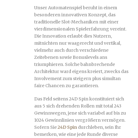
Unser Automatenspiel beruht in einem
besonderen innovativen Konzept, das
traditionelle Slot-Mechaniken mit einer
vierdimensionalen Spielerfahrung vereint.
Die Innovation erlaubt dies Nutzern,
mitnichten nur waagerecht und vertikal,
vielmehr auch durch verschiedene
Zeitebenen sowie Bonuslevels ans
triumphieren. Solche bahnbrechende
Architektur ward eigens kreiert, zwecks das
Involvement zum steigern plus simultan
faire Chancen zu garantieren.
Das Feld seitens 24D Spin konstituiert sich
aus 5 sich drehenden Rollen mit total 243
Gewinnwegen, jene sich variabel auf bis zu
1024 Gewinnlinien vergrößern vermögen.
Sofern Sie
24D Spin
durchleben, sein Ihr
bemerken, wie eine jede Runde diverse