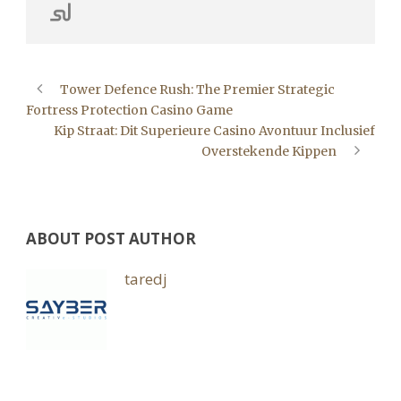
Tower Defence Rush: The Premier Strategic
Fortress Protection Casino Game
Kip Straat: Dit Superieure Casino Avontuur Inclusief
Overstekende Kippen
ABOUT POST AUTHOR
taredj