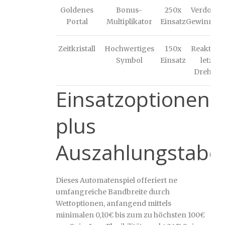
Goldenes
Bonus-
250x
Verdoppel
Portal
Multiplikator
Einsatz
Gewinnlin
Zeitkristall
Hochwertiges
150x
Reaktivie
Symbol
Einsatz
letzte
Drehun
Einsatzoptionen
plus
Auszahlungstabel
Dieses Automatenspiel offeriert ne
umfangreiche Bandbreite durch
Wettoptionen, anfangend mittels
minimalen 0,10€ bis zum zu höchsten 100€